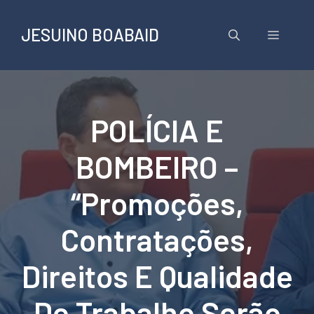
Pular
para
JESUINO BOABAID
Menu
o
conteúdo
POLÍCIA E
BOMBEIRO –
“Promoções,
Contratações,
Direitos E Qualidade
De Trabalho Serão