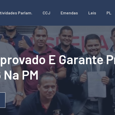
tividades Parlam.
CCJ
Emendas
Leis
PL
 Aprovado E Garante
6 Na PM