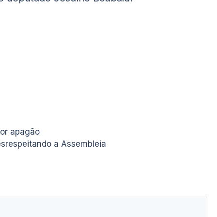
por apagão
esrespeitando a Assembleia