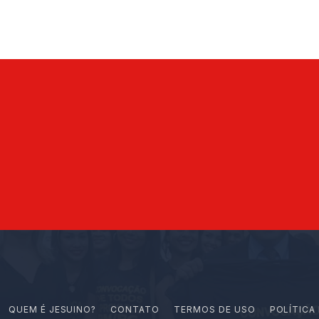
Q
U
E
M
É
J
E
S
U
I
N
O
?
CONTATO
TERMOS DE USO
POLÍTICA