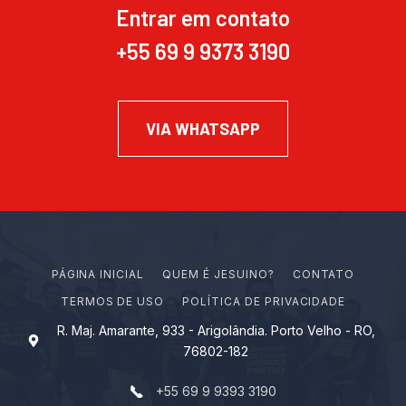
Entrar em contato
+55 69 9 9373 3190
VIA WHATSAPP
PÁGINA INICIAL
Q
U
E
M
É
J
E
S
U
I
N
O
?
CONTATO
TERMOS DE USO
POLÍTICA DE PRIVACIDADE
R. Maj. Amarante, 933 - Arigolândia. Porto Velho - RO,
76802-182
+55 69 9 9393 3190