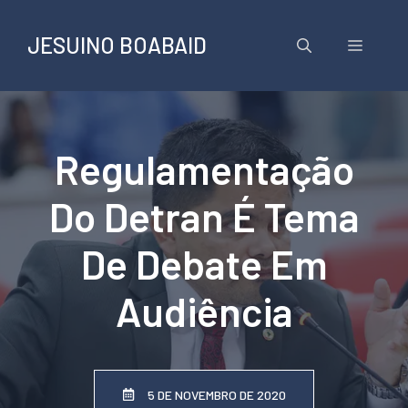
Pular
para
JESUINO BOABAID
Menu
o
conteúdo
Regulamentação
Do Detran É Tema
De Debate Em
Audiência
5 DE NOVEMBRO DE 2020