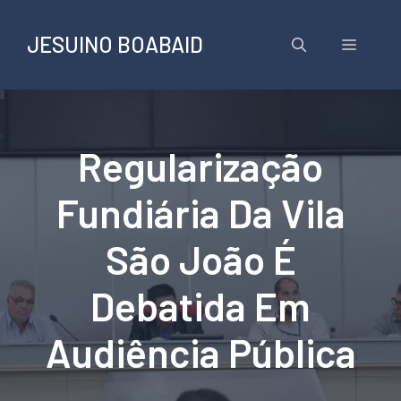
Pular
para
JESUINO BOABAID
Menu
o
conteúdo
Regularização
Fundiária Da Vila
São João É
Debatida Em
Audiência Pública