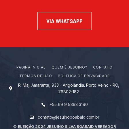
VIA WHATSAPP
PÁGINA INICIAL
Q
U
E
M
É
J
E
S
U
I
N
O
?
CONTATO
TERMOS DE USO
POLÍTICA DE PRIVACIDADE
R. Maj. Amarante, 933 - Arigolândia. Porto Velho - RO,
76802-182
+55 69 9 9393 3190
contato@jesuinoboabaid.com.br
©
ELEIÇÃO 2024 JESUINO SILVA BOABAID VEREADOR