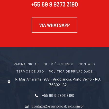
+55 69 9 9373 3190
VIA WHATSAPP
PÁGINA INICIAL
Q
U
E
M
É
J
E
S
U
I
N
O
?
CONTATO
TERMOS DE USO
POLÍTICA DE PRIVACIDADE
R. Maj. Amarante, 933 - Arigolândia. Porto Velho - RO,
76802-182
+55 69 9 9393 3190
contato@jesuinoboabaid.com.br