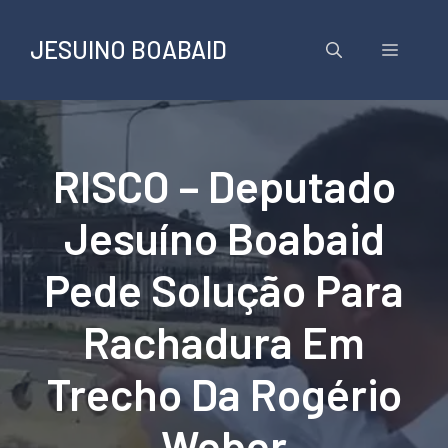
Pular
para
JESUINO BOABAID
Menu
o
conteúdo
RISCO – Deputado
Jesuíno Boabaid
Pede Solução Para
Rachadura Em
Trecho Da Rogério
Weber