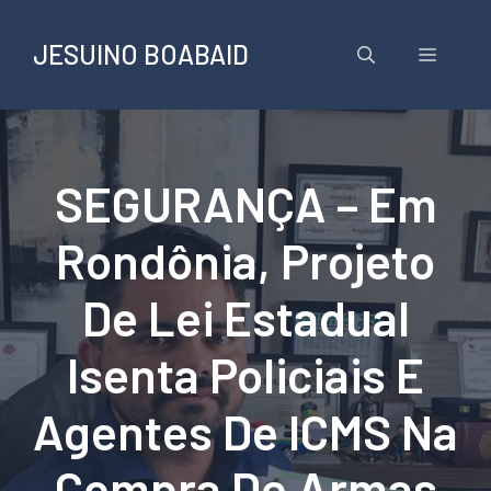
Pular
para
JESUINO BOABAID
Menu
o
conteúdo
SEGURANÇA – Em
Rondônia, Projeto
De Lei Estadual
Isenta Policiais E
Agentes De ICMS Na
Compra De Armas