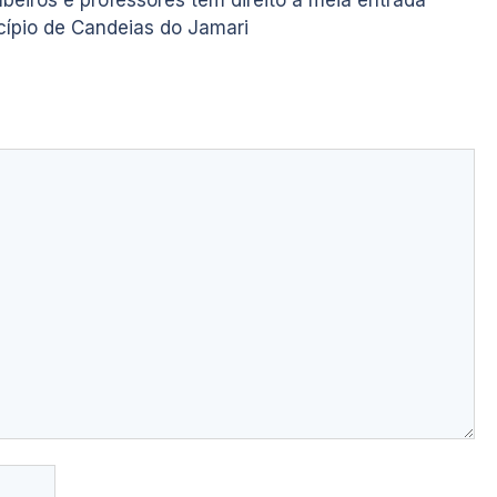
eiros e professores tem direito à meia entrada
ípio de Candeias do Jamari