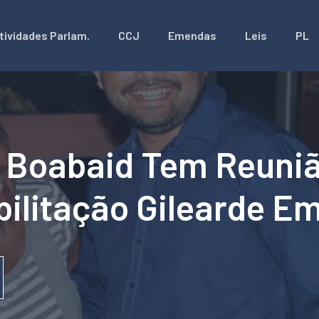
tividades Parlam.
CCJ
Emendas
Leis
PL
o Boabaid Tem Reuni
ilitação Gilearde Em