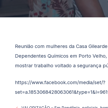
Reunião com mulheres da Casa Gilearde 
Dependentes Químicos em Porto Velho,
mostrar trabalho voltado a segurança púb
https://www.facebook.com/media/set/?
set=a.1853068428063061&type=1&l=96