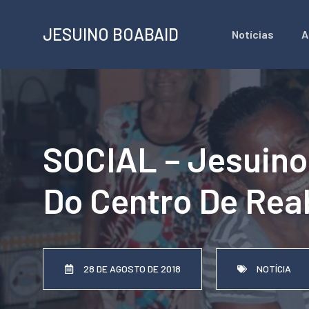
Pular
JESUINO BOABAID
Notícias
A
para
o
conteúdo
SOCIAL – Jesuin
Do Centro De Reab
28 DE AGOSTO DE 2018
NOTÍCIA