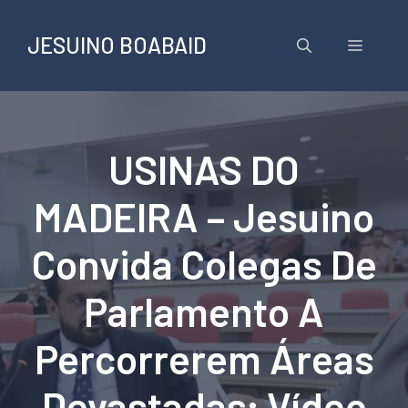
Pular
para
JESUINO BOABAID
Menu
o
conteúdo
USINAS DO
MADEIRA – Jesuino
Convida Colegas De
Parlamento A
Percorrerem Áreas
Devastadas; Vídeo