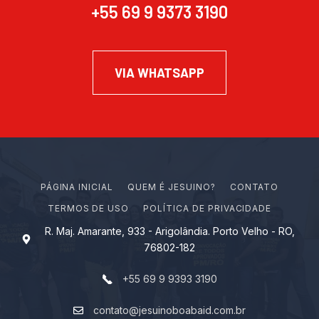
+55 69 9 9373 3190
VIA WHATSAPP
PÁGINA INICIAL
Q
U
E
M
É
J
E
S
U
I
N
O
?
CONTATO
TERMOS DE USO
POLÍTICA DE PRIVACIDADE
R. Maj. Amarante, 933 - Arigolândia. Porto Velho - RO,
76802-182
+55 69 9 9393 3190
contato@jesuinoboabaid.com.br