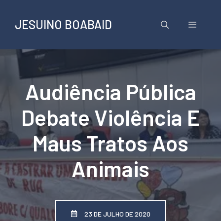
Pular
para
JESUINO BOABAID
Menu
o
conteúdo
Audiência Pública
Debate Violência E
Maus Tratos Aos
Animais
23 DE JULHO DE 2020