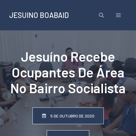
Pular
para
JESUINO BOABAID
Menu
o
conteúdo
Jesuíno Recebe
Ocupantes De Área
No Bairro Socialista
5 DE OUTUBRO DE 2020