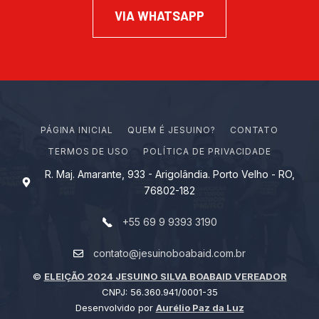
VIA WHATSAPP
PÁGINA INICIAL
Q
U
E
M
É
J
E
S
U
I
N
O
?
CONTATO
TERMOS DE USO
POLÍTICA DE PRIVACIDADE
R. Maj. Amarante, 933 - Arigolândia. Porto Velho - RO,
76802-182
+55 69 9 9393 3190
contato@jesuinoboabaid.com.br
©
ELEIÇÃO 2024 JESUINO SILVA BOABAID VEREADOR
CNPJ: 56.360.941/0001-35
Desenvolvido por
Aurélio Paz da Luz