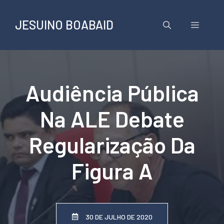
Pular
para
JESUINO BOABAID
Menu
o
conteúdo
Audiência Pública
Na ALE Debate
Regularização Da
Figura A
30 DE JULHO DE 2020