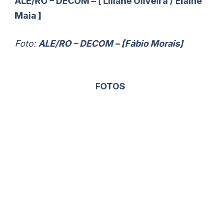
ALE/RO – DECOM – [ Liliane Oliveira / Elaíne
Maia ]
Foto:
ALE/RO – DECOM – [Fábio Morais]
FOTOS