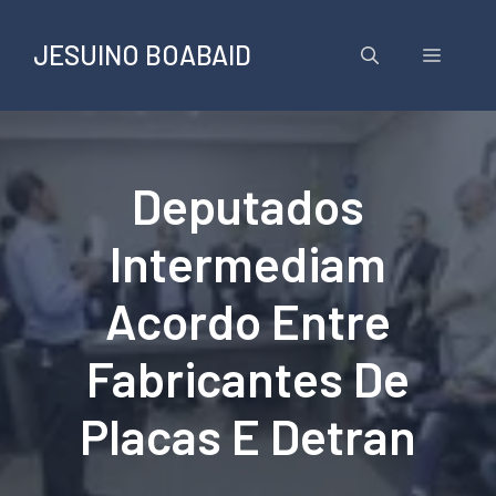
Pular
para
JESUINO BOABAID
Menu
o
conteúdo
Deputados
Intermediam
Acordo Entre
Fabricantes De
Placas E Detran