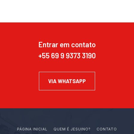
Entrar em contato
+55 69 9 9373 3190
VIA WHATSAPP
PÁGINA INICIAL
Q
U
E
M
É
J
E
S
U
I
N
O
?
CONTATO