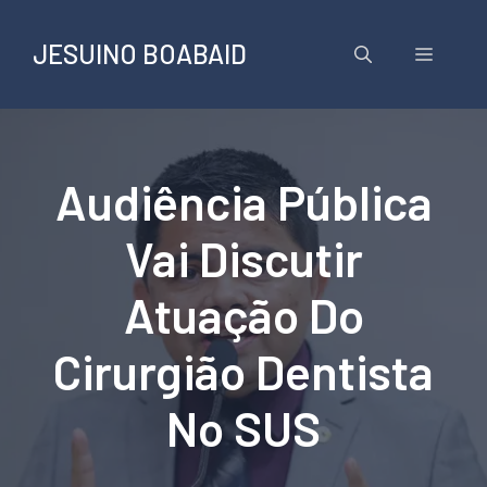
Pular
para
JESUINO BOABAID
Menu
o
conteúdo
Audiência Pública
Vai Discutir
Atuação Do
Cirurgião Dentista
No SUS