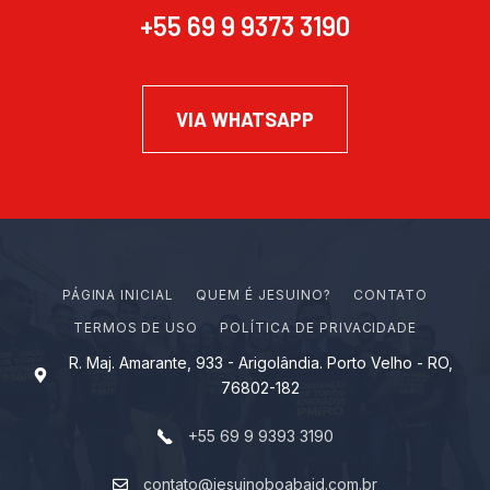
+55 69 9 9373 3190
VIA WHATSAPP
PÁGINA INICIAL
Q
U
E
M
É
J
E
S
U
I
N
O
?
CONTATO
TERMOS DE USO
POLÍTICA DE PRIVACIDADE
R. Maj. Amarante, 933 - Arigolândia. Porto Velho - RO,
76802-182
+55 69 9 9393 3190
contato@jesuinoboabaid.com.br