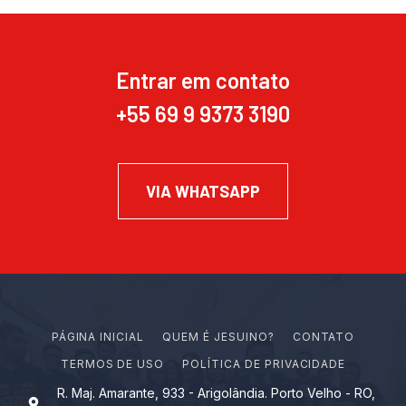
Entrar em contato
+55 69 9 9373 3190
VIA WHATSAPP
PÁGINA INICIAL
Q
U
E
M
É
J
E
S
U
I
N
O
?
CONTATO
TERMOS DE USO
POLÍTICA DE PRIVACIDADE
R. Maj. Amarante, 933 - Arigolândia. Porto Velho - RO,