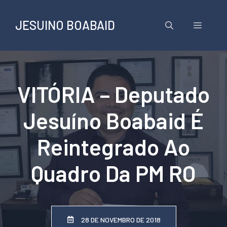
Pular
para
JESUINO BOABAID
Menu
o
conteúdo
VITÓRIA – Deputado
Jesuíno Boabaid É
Reintegrado Ao
Quadro Da PM RO
28 DE NOVEMBRO DE 2018