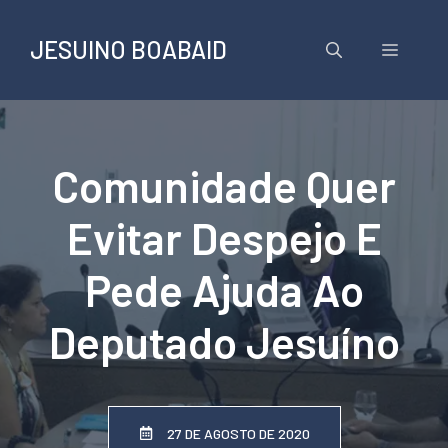
Pular
para
JESUINO BOABAID
Menu
o
conteúdo
Comunidade Quer
Evitar Despejo E
Pede Ajuda Ao
Deputado Jesuíno
27 DE AGOSTO DE 2020