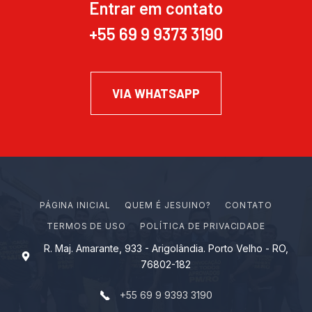
Entrar em contato
+55 69 9 9373 3190
VIA WHATSAPP
PÁGINA INICIAL
Q
U
E
M
É
J
E
S
U
I
N
O
?
CONTATO
TERMOS DE USO
POLÍTICA DE PRIVACIDADE
R. Maj. Amarante, 933 - Arigolândia. Porto Velho - RO,
76802-182
+55 69 9 9393 3190