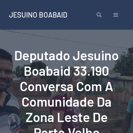
Pular
para
JESUINO BOABAID
Menu
o
conteúdo
Deputado Jesuino
Boabaid 33.190
Conversa Com A
Comunidade Da
Zona Leste De
Porto Velho