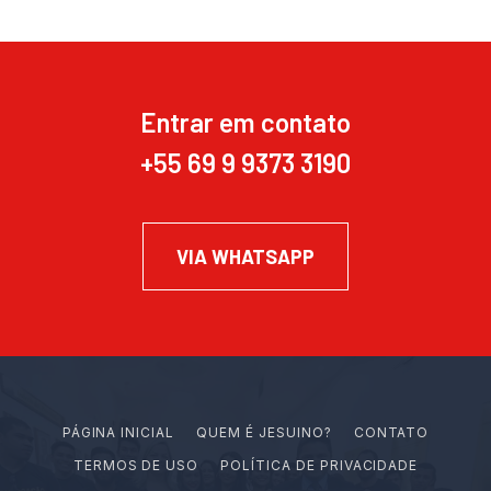
Entrar em contato
+55 69 9 9373 3190
VIA WHATSAPP
PÁGINA INICIAL
Q
U
E
M
É
J
E
S
U
I
N
O
?
CONTATO
TERMOS DE USO
POLÍTICA DE PRIVACIDADE