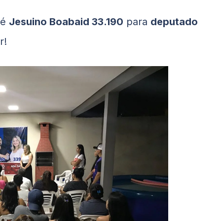
 é
Jesuino Boabaid 33.190
para
deputado
r!