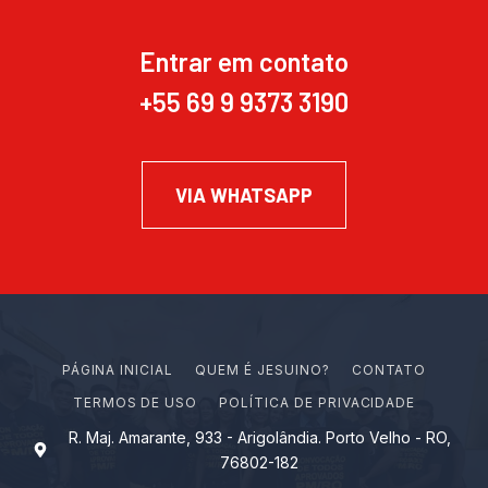
Entrar em contato
+55 69 9 9373 3190
VIA WHATSAPP
PÁGINA INICIAL
Q
U
E
M
É
J
E
S
U
I
N
O
?
CONTATO
TERMOS DE USO
POLÍTICA DE PRIVACIDADE
R. Maj. Amarante, 933 - Arigolândia. Porto Velho - RO,
76802-182