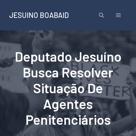
Pular
para
JESUINO BOABAID
Menu
o
conteúdo
Deputado Jesuíno
Busca Resolver
Situação De
Agentes
Penitenciários