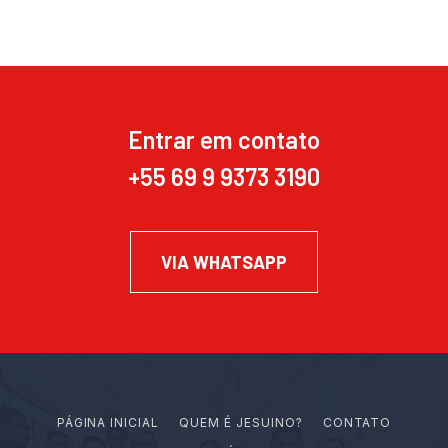
Entrar em contato
+55 69 9 9373 3190
VIA WHATSAPP
PÁGINA INICIAL
Q
U
E
M
É
J
E
S
U
I
N
O
?
CONTATO