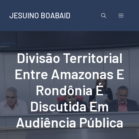
Pular
para
JESUINO BOABAID
Menu
o
conteúdo
Divisão Territorial
Entre Amazonas E
Rondônia É
Discutida Em
Audiência Pública