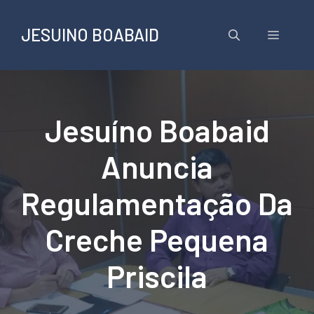
Pular
para
JESUINO BOABAID
Menu
o
conteúdo
Jesuíno Boabaid
Anuncia
Regulamentação Da
Creche Pequena
Priscila