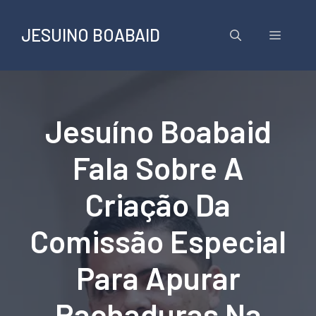
Pular
para
JESUINO BOABAID
Menu
o
conteúdo
Jesuíno Boabaid
Fala Sobre A
Criação Da
Comissão Especial
Para Apurar
Rachaduras Na