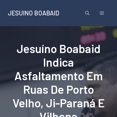
Pular
para
JESUINO BOABAID
Menu
o
conteúdo
Jesuíno Boabaid
Indica
Asfaltamento Em
Ruas De Porto
Velho, Ji-Paraná E
Vilhena