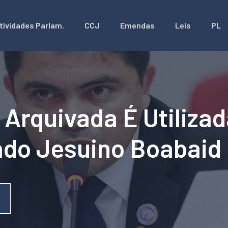
tividades Parlam.
CCJ
Emendas
Leis
PL
Arquivada É Utiliza
ado Jesuino Boabaid