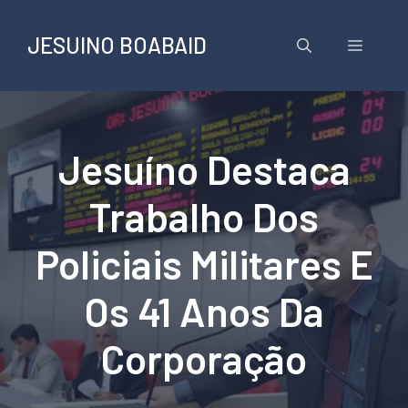
Pular
para
JESUINO BOABAID
Menu
o
conteúdo
Jesuíno Destaca
Trabalho Dos
Policiais Militares E
Os 41 Anos Da
Corporação