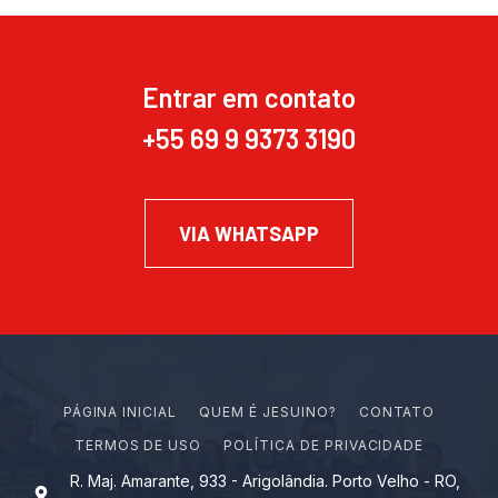
Entrar em contato
+55 69 9 9373 3190
VIA WHATSAPP
PÁGINA INICIAL
Q
U
E
M
É
J
E
S
U
I
N
O
?
CONTATO
TERMOS DE USO
POLÍTICA DE PRIVACIDADE
R. Maj. Amarante, 933 - Arigolândia. Porto Velho - RO,