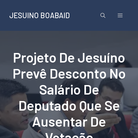
Pular
para
JESUINO BOABAID
Menu
o
conteúdo
Projeto De Jesuíno
Prevê Desconto No
Salário De
Deputado Que Se
Ausentar De
Votação