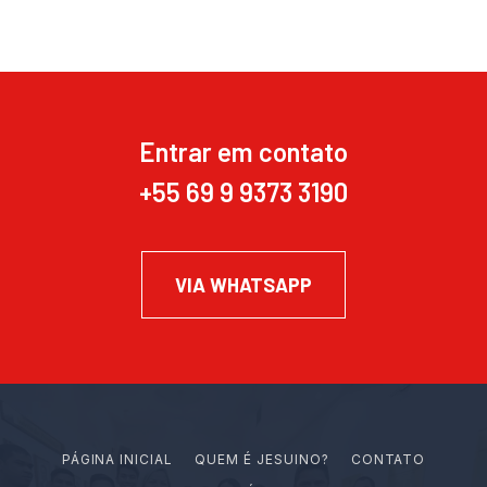
Entrar em contato
+55 69 9 9373 3190
VIA WHATSAPP
PÁGINA INICIAL
Q
U
E
M
É
J
E
S
U
I
N
O
?
CONTATO