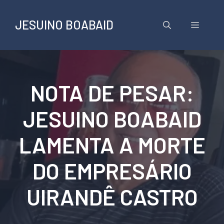
Pular
para
JESUINO BOABAID
Menu
o
conteúdo
NOTA DE PESAR:
JESUINO BOABAID
LAMENTA A MORTE
DO EMPRESÁRIO
UIRANDÊ CASTRO