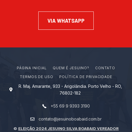
VIA WHATSAPP
PÁGINA INICIAL
Q
U
E
M
É
J
E
S
U
I
N
O
?
CONTATO
TERMOS DE USO
POLÍTICA DE PRIVACIDADE
R. Maj. Amarante, 933 - Arigolândia. Porto Velho - RO,
76802-182
+55 69 9 9393 3190
contato@jesuinoboabaid.com.br
©
ELEIÇÃO 2024 JESUINO SILVA BOABAID VEREADOR