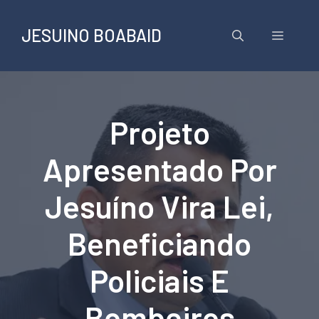
Pular
para
JESUINO BOABAID
Menu
o
conteúdo
Projeto
Apresentado Por
Jesuíno Vira Lei,
Beneficiando
Policiais E
Bombeiros