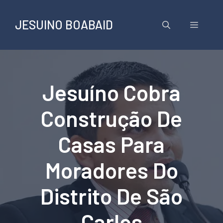
Pular
para
JESUINO BOABAID
Menu
o
conteúdo
Jesuíno Cobra
Construção De
Casas Para
Moradores Do
Distrito De São
Carlos