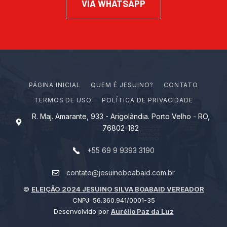
VIA WHATSAPP
PÁGINA INICIAL
Q
U
E
M
É
J
E
S
U
I
N
O
?
CONTATO
TERMOS DE USO
POLÍTICA DE PRIVACIDADE
R. Maj. Amarante, 933 - Arigolândia. Porto Velho - RO,
76802-182
+55 69 9 9393 3190
contato@jesuinoboabaid.com.br
©
ELEIÇÃO 2024 JESUINO SILVA BOABAID VEREADOR
CNPJ: 56.360.941/0001-35
Desenvolvido por
Aurélio Paz da Luz